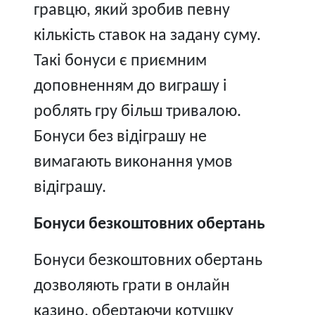
гравцю, який зробив певну
кількість ставок на задану суму.
Такі бонуси є приємним
доповненням до виграшу і
роблять гру більш тривалою.
Бонуси без відіграшу не
вимагають виконання умов
відіграшу.
Бонуси безкоштовних обертань
Бонуси безкоштовних обертань
дозволяють грати в онлайн
казино, обертаючи котушку