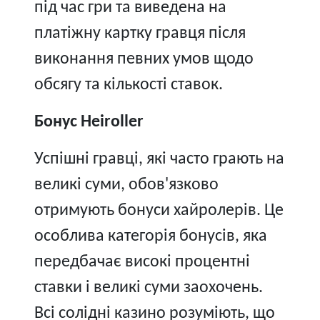
під час гри та виведена на
платіжну картку гравця після
виконання певних умов щодо
обсягу та кількості ставок.
Бонус Heiroller
Успішні гравці, які часто грають на
великі суми, обов'язково
отримують бонуси хайролерів. Це
особлива категорія бонусів, яка
передбачає високі процентні
ставки і великі суми заохочень.
Всі солідні казино розуміють, що