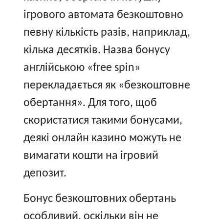
ігрового автомата безкоштовно
певну кількість разів, наприклад,
кілька десятків. Назва бонусу
англійською «free spin»
перекладається як «безкоштовне
обертання». Для того, щоб
скористатися такими бонусами,
деякі онлайн казино можуть не
вимагати кошти на ігровий
депозит.
Бонус безкоштовних обертань
особливий, оскільки він не