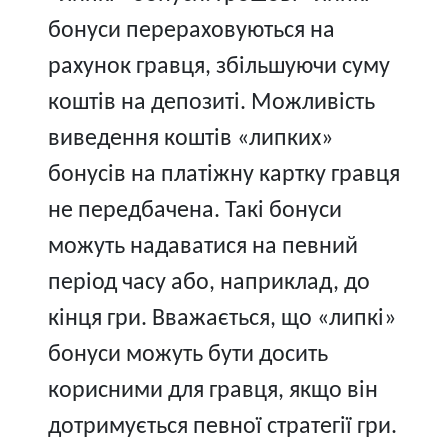
бонуси перераховуються на
рахунок гравця, збільшуючи суму
коштів на депозиті. Можливість
виведення коштів «липких»
бонусів на платіжну картку гравця
не передбачена. Такі бонуси
можуть надаватися на певний
період часу або, наприклад, до
кінця гри. Вважається, що «липкі»
бонуси можуть бути досить
корисними для гравця, якщо він
дотримується певної стратегії гри.