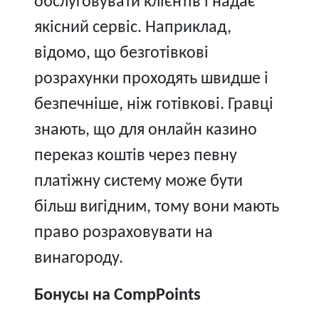
обслуговувати клієнтів і надає
якісний сервіс. Наприклад,
відомо, що безготівкові
розрахунки проходять швидше і
безпечніше, ніж готівкові. Гравці
знають, що для онлайн казино
переказ коштів через певну
платіжну систему може бути
більш вигідним, тому вони мають
право розраховувати на
винагороду.
Бонусы на CompPoints