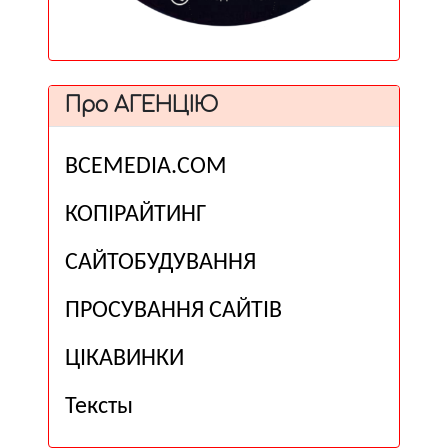
Про АГЕНЦІЮ
ВСЕМЕDІА.COM
КОПІРАЙТИНГ
САЙТОБУДУВАННЯ
ПРОСУВАННЯ САЙТІВ
ЦІКАВИНКИ
Тексты