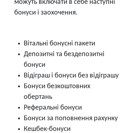
можуть включати в себе наступні
бонуси і заохочення.
Вітальні бонусні пакети
Депозитні та бездепозитні
бонуси
Відіграш і бонуси без відіграшу
Бонуси безкоштовних
обертань
Реферальні бонуси
Бонуси за поповнення рахунку
Кешбек-бонуси