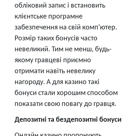
обліковий запис і встановить
клієнтське програмне
забезпечення на свій комп'ютер.
Розмір таких бонусів часто
невеликий. Тим не менш, будь-
якому гравцеві приємно
отримати навіть невелику
нагороду. А для казино такі
бонуси стали хорошим способом
показати свою повагу до гравця.
Депозитні та бездепозитні бонуси
Онлайн казино пропонують