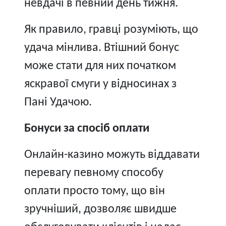
невдачі в певний день тижня.
Як правило, гравці розуміють, що
удача мінлива. Втішний бонус
може стати для них початком
яскравої смуги у відносинах з
Пані Удачою.
Бонуси за спосіб оплати
Онлайн-казино можуть віддавати
перевагу певному способу
оплати просто тому, що він
зручніший, дозволяє швидше