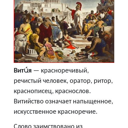
Вити́я
— красноречивый,
речистый человек, оратор, ритор,
краснописец, краснослов.
Витийство означает напыщенное,
искусственное красноречие.
Слово заимствовано из