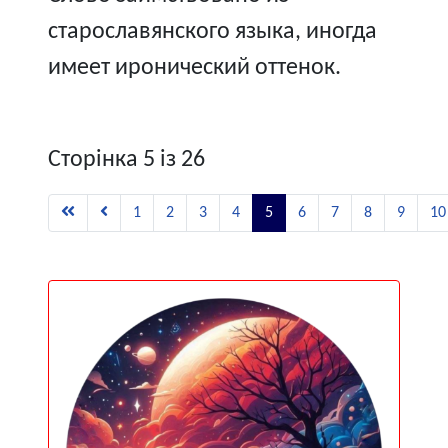
старославянского языка, иногда
имеет иронический оттенок.
Сторінка 5 із 26
1
2
3
4
5
6
7
8
9
10